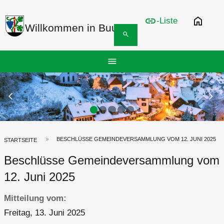
link
home
-Liste
Willkommen in Buus
search
Hauptnavigation
menu
Top
Bar
Previous Slide
arrow_back_ios
N
arrow_forward_ios
BESCHLÜSSE GEMEINDEVERSAMMLUNG VOM 12. JUNI 2025
Pfadnavigation
STARTSEITE
Beschlüsse Gemeindeversammlung vom
12. Juni 2025
Mitteilung vom
Freitag, 13. Juni 2025