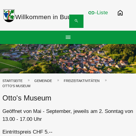
link
home
-Liste
Willkommen in Buus
search
Hauptnavigation
menu
Top
Bar
Pfadnavigation
STARTSEITE
GEMEINDE
FREIZEITAKTIVITÄTEN
OTTO'S MUSEUM
Otto's Museum
Geöffnet von Mai - September, jeweils am 2. Sonntag von
13.00 - 17.00 Uhr
Eintrittspreis CHF 5.--