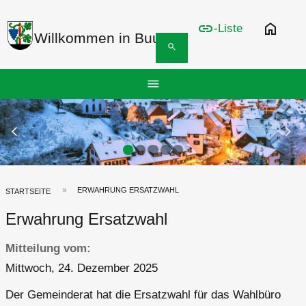
link
home
-Liste
Willkommen in Buus
search
Hauptnavigation
menu
Top
Bar
Previous Slide
arrow_back_ios
N
arrow_forward_ios
ERWAHRUNG ERSATZWAHL
Pfadnavigation
STARTSEITE
Erwahrung Ersatzwahl
Mitteilung vom
Mittwoch, 24. Dezember 2025
Der Gemeinderat hat die Ersatzwahl für das Wahlbüro