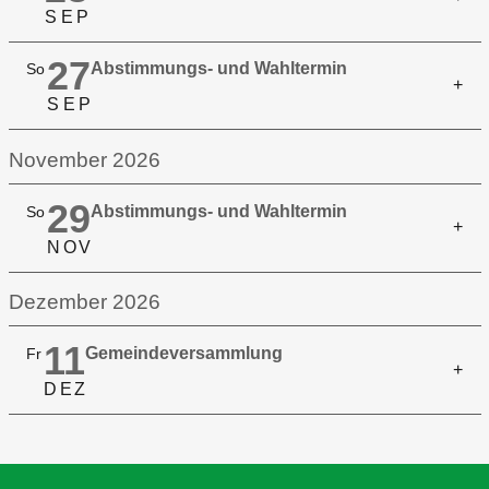
S
E
P
27
Abstimmungs- und Wahltermin
So
S
E
P
November 2026
29
Abstimmungs- und Wahltermin
So
N
O
V
Dezember 2026
11
Gemeindeversammlung
Fr
D
E
Z