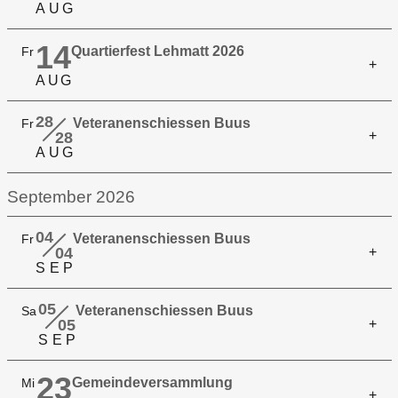
A
U
G
14
Quartierfest Lehmatt 2026
Fr
A
U
G
28
Veteranenschiessen Buus
Fr
28
A
U
G
September 2026
04
Veteranenschiessen Buus
Fr
04
S
E
P
05
Veteranenschiessen Buus
Sa
05
S
E
P
23
Gemeindeversammlung
Mi