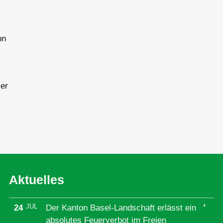
on
r
ler
Aktuelles
arrow_right
JUL
24
Der Kanton Basel-Landschaft erlässt ein
absolutes Feuerverbot im Freien