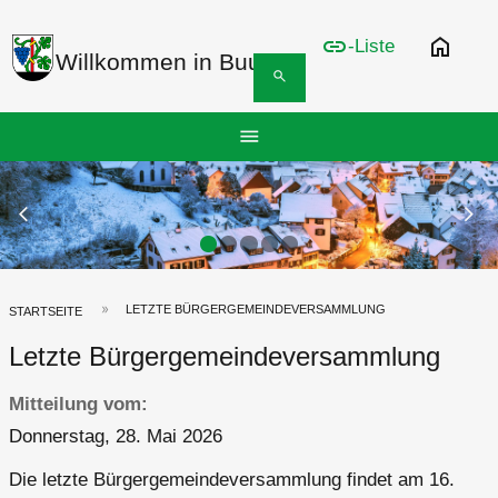
link
home
-Liste
Willkommen in Buus
search
Hauptnavigation
menu
Top
Bar
Previous Slide
arrow_back_ios
N
arrow_forward_ios
LETZTE BÜRGERGEMEINDEVERSAMMLUNG
Pfadnavigation
STARTSEITE
Letzte Bürgergemeindeversammlung
Mitteilung vom
Donnerstag, 28. Mai 2026
Die letzte Bürgergemeindeversammlung findet am 16.