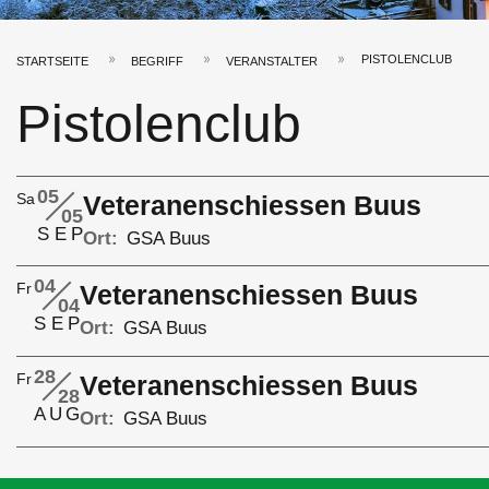
PISTOLENCLUB
STARTSEITE
BEGRIFF
VERANSTALTER
Pfadnavigation
Pistolenclub
05
Sa
Veteranenschiessen Buus
05
S
E
P
Ort
GSA Buus
04
Fr
Veteranenschiessen Buus
04
S
E
P
Ort
GSA Buus
28
Fr
Veteranenschiessen Buus
28
A
U
G
Ort
GSA Buus