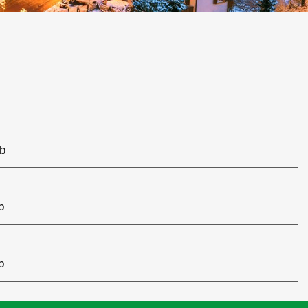
ub
b
b