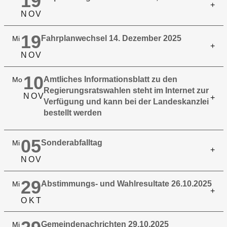
19
N
O
V
19
Fahrplanwechsel 14. Dezember 2025
Mi
N
O
V
10
Amtliches Informationsblatt zu den
Mo
Regierungsratswahlen steht im Internet zur
N
O
V
Verfügung und kann bei der Landeskanzlei
bestellt werden
05
Sonderabfalltag
Mi
N
O
V
29
Abstimmungs- und Wahlresultate 26.10.2025
Mi
O
K
T
Gemeindenachrichten 29.10.2025
Mi