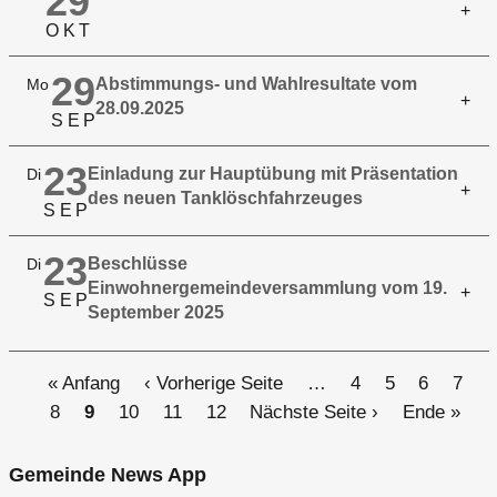
29
O
K
T
29
Abstimmungs- und Wahlresultate vom
Mo
28.09.2025
S
E
P
23
Einladung zur Hauptübung mit Präsentation
Di
des neuen Tanklöschfahrzeuges
S
E
P
23
Beschlüsse
Di
Einwohnergemeindeversammlung vom 19.
S
E
P
September 2025
Seitennummerierung
Erste
« Anfang
Vorherige
‹ Vorherige Seite
…
Seite
4
Seite
5
Seite
6
Seite
7
S
Seite
8
Aktuelle
9
Seite
10
Seite
Seite
11
Seite
12
Nächste
Nächste Seite ›
Letzte
Ende »
Seite
Seite
Seite
Gemeinde News App