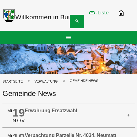
link
home
-Liste
Willkommen in Buus
search
Hauptnavigation
menu
Top
Bar
GEMEINDE NEWS
Pfadnavigation
STARTSEITE
VERWALTUNG
Gemeinde News
19
Erwahrung Ersatzwahl
Mi
N
O
V
Verpachtung Parzelle Nr. 4034, Neumatt
Mi